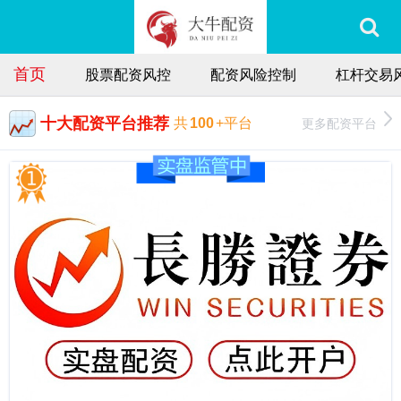
首页
股票配资风控
配资风险控制
杠杆交易
十大配资平台推荐
更多配资平台
共
100
+平台