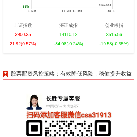
上证指数
深证成指
创业板指
3900.35
14110.12
3515.56
21.92
(0.57%)
-34.08
(-0.24%)
-19.58
(-0.55%)
股票配资风控策略：有效降低风险，稳健提升收益