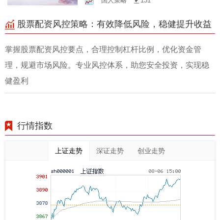
国人策略
131
股票配资风控策略：有效降低风险，稳健提升收益
掌握股票配资风控要点，合理控制杠杆比例，优化资金管
理，规避市场风险。专业风控体系，助您安全投资，实现稳
健盈利
行情指数
上证走势
深证走势
创业走势